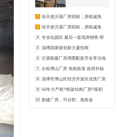
绿天使沂源厂房招租，房租减免
2
绿天使沂源厂房招租，房租减免
3
专业化园区 最后一套现房销售 即
4
买即用
淄博国家级创新大厦招商
5
沂源新建厂房周围配套齐全享当地
6
免租政策
出租博山厂房 免租政策 政府补贴
7
淄博市博山区经济开发区优质厂房
8
出租可分割3年免租
50年大产权?框架结构厂房?面积
9
800m?起
新建厂房，可分割，免租金
10