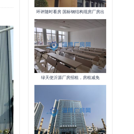
环评随时看房 国标钢结构现房厂房出
租 配套齐全
绿天使沂源厂房招租，房租减免