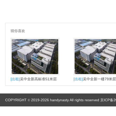
猜你喜欢
[出租]
吴中全新高标准51米层
[出租]
吴中全新一楼79米
高出租
厂房出租
COPYRIGHT
2019-2026 handynasty All rights reserved
京ICP备2
©