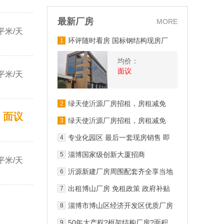
最新厂房
MORE
平米/天
环评随时看房 国标钢结构现房厂
1
房出租 配套齐全
均价：
面议
平米/天
绿天使沂源厂房招租，房租减免
2
面议
绿天使沂源厂房招租，房租减免
3
专业化园区 最后一套现房销售 即
4
买即用
淄博国家级创新大厦招商
5
平米/天
沂源新建厂房周围配套齐全享当地
6
免租政策
出租博山厂房 免租政策 政府补贴
7
淄博市博山区经济开发区优质厂房
8
出租可分割3年免租
50年大产权?框架结构厂房?面积
9