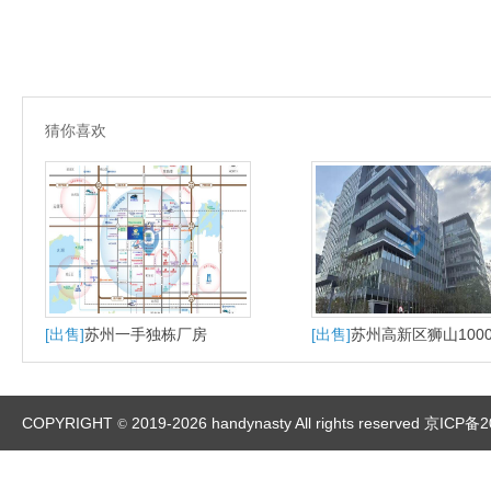
猜你喜欢
[出售]
苏州一手独栋厂房
[出售]
苏州高新区狮山100
大平层户型适合研发办公
产
COPYRIGHT
2019-2026 handynasty All rights reserved
京ICP备2
©