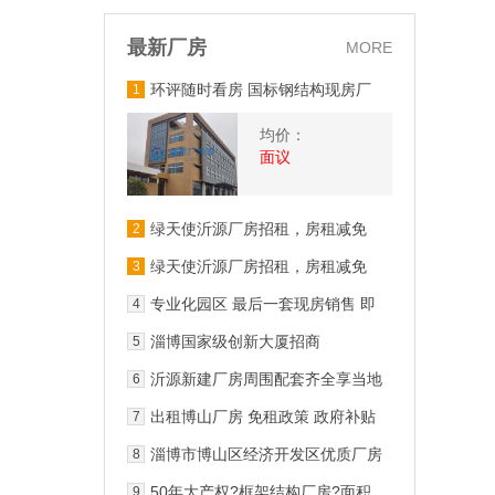
最新厂房
MORE
环评随时看房 国标钢结构现房厂
1
房出租 配套齐全
均价：
面议
绿天使沂源厂房招租，房租减免
2
绿天使沂源厂房招租，房租减免
3
专业化园区 最后一套现房销售 即
4
买即用
淄博国家级创新大厦招商
5
沂源新建厂房周围配套齐全享当地
6
免租政策
出租博山厂房 免租政策 政府补贴
7
淄博市博山区经济开发区优质厂房
8
出租可分割3年免租
50年大产权?框架结构厂房?面积
9