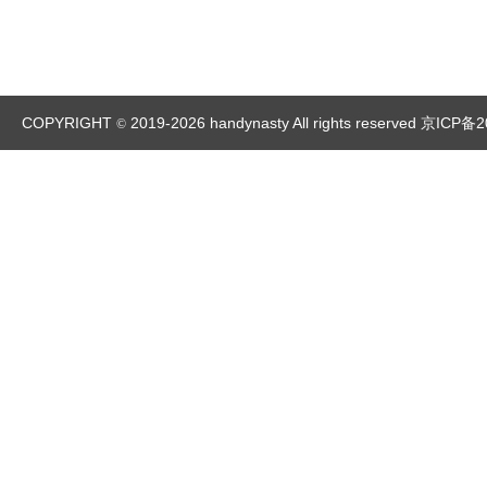
COPYRIGHT
2019-2026 handynasty All rights reserved
京ICP备2
©